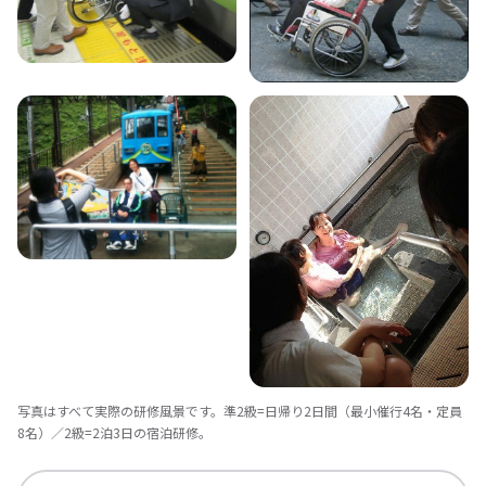
写真はすべて実際の研修風景です。準2級=日帰り2日間（最小催行4名・定員
8名）／2級=2泊3日の宿泊研修。