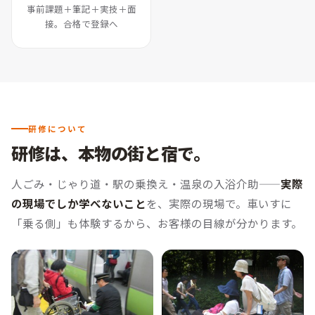
事前課題＋筆記＋実技＋面
接。合格で登録へ
研修について
研修は、本物の街と宿で。
人ごみ・じゃり道・駅の乗換え・温泉の入浴介助——
実際
の現場でしか学べないこと
を、実際の現場で。
車いすに
「乗る側」も体験するから、お客様の目線が分かります。