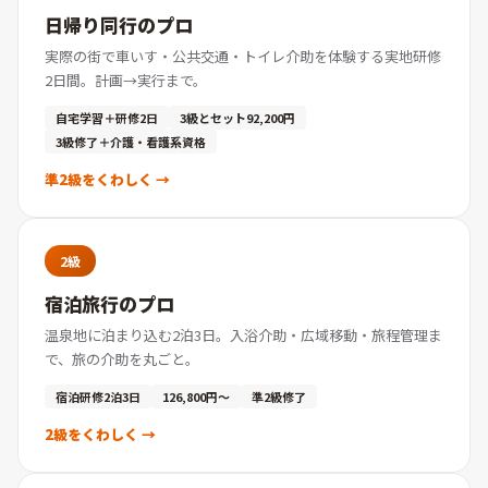
日帰り同行のプロ
実際の街で車いす・公共交通・トイレ介助を体験する実地研修
2日間。計画→実行まで。
自宅学習＋研修2日
3級とセット92,200円
3級修了＋介護・看護系資格
準2級をくわしく →
2級
宿泊旅行のプロ
温泉地に泊まり込む2泊3日。入浴介助・広域移動・旅程管理ま
で、旅の介助を丸ごと。
宿泊研修2泊3日
126,800円〜
準2級修了
2級をくわしく →