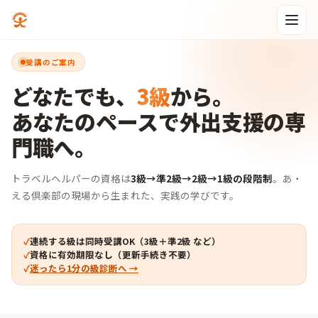
受講のご案内
どなたでも、
3級
から。
あなたのペースで外出支援の専
門職へ。
トラベルヘルパーの資格は
3級→準2級→2級→1級の段階制
。
あ・
える倶楽部の現場から生まれた、実践の学びです。
連続する級は同時受講OK（3級＋準2級 など）
資格に有効期限なし（更新手続き不要）
迷ったら1分の級診断へ →